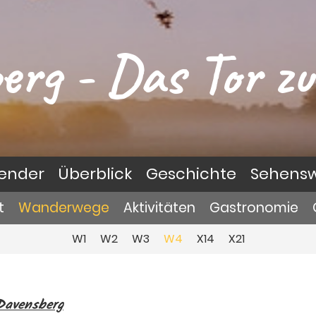
erg - Das Tor zu
lender
Überblick
Geschichte
Sehensw
t
Wanderwege
Aktivitäten
Gastronomie
W1
W2
W3
W4
X14
X21
Davensberg