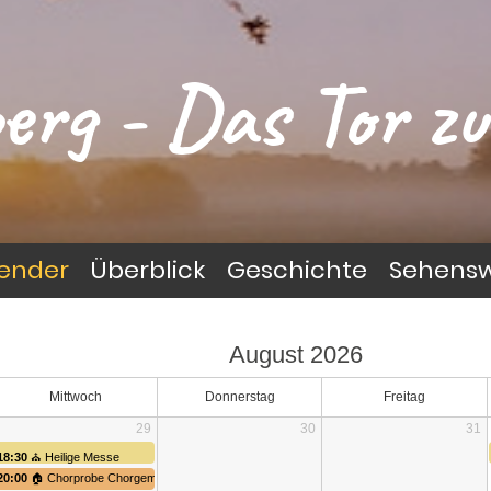
erg - Das Tor zu
lender
Überblick
Geschichte
Sehensw
August 2026
Mittwoch
Donnerstag
Freitag
29
30
31
18:30
⛪ Heilige Messe
20:00
🏠 Chorprobe Chorgemeinschaft St. Anna