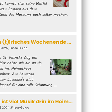
lte konnte sich seine Waffel
alten Zangen aus dem
tand des Museums auch selber machen.
Ein (t)irisches Wochenende - Teil 1: Konzert Lavender's Blue
3.2025
, Friese Guido
 St. Patricks Day am
März haben wir ein wenig
and ins Heimathaus
aubert. Am Samstag
gten Lavender's Blue
lugged für eine tolle Stimmung ...
Da ist viel Musik drin im Heimathaus ...
6.2024
, Friese Guido