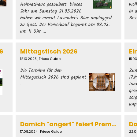
Heimathaus gezaubert. Dieses
wol
Jahr am Samstag 21.03.2026
in 
haben wir erneut Lavender's Blue unplugged
Bes
zu Gast. Der Vorverkauf beginnt am 08.02.
um 11 Uhr ...
6
Mittagstisch 2026
12.10.2025
, Friese Guido
15.0
Die Termine für den
Zum
Mittagstisch 2026 sind geplant
17.
...
Irl
gez
sor
unp
Damich "angert" feiert Premiere
17.08.2024
, Friese Guido
22.0