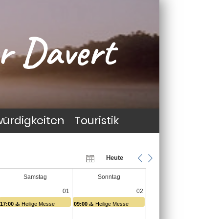
r Davert
ürdigkeiten
Touristik
Heute
Samstag
Sonntag
01
02
17:00
⛪ Heilige Messe
09:00
⛪ Heilige Messe