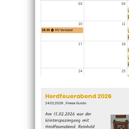
03
04
10
11
18:30
🏠 HV Vorstand
17
18
24
25
Herdfeuerabend 2026
31
01
24.02.2026
, Friese Guido
Am 15.02.2026 war der
Winterspaziergang mit
Herdfeuerabend. Reinhold