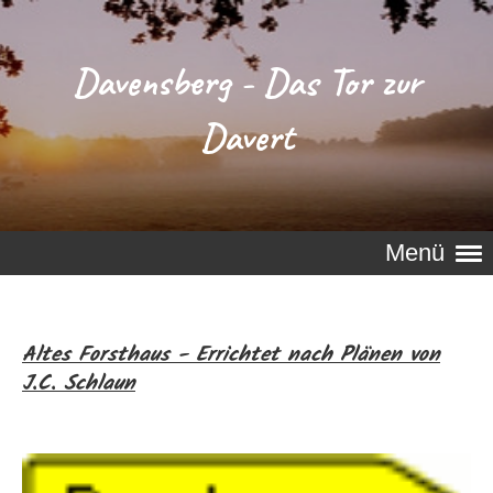
Davensberg - Das Tor zur
Davert
Menü
Altes Forsthaus - Errichtet nach Plänen von
J.C. Schlaun