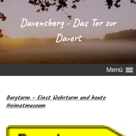
Davensberg - Das Tor zur
Davert
Menü
Burgturm - Einst Wehrturm und heute
Heimatmuseum