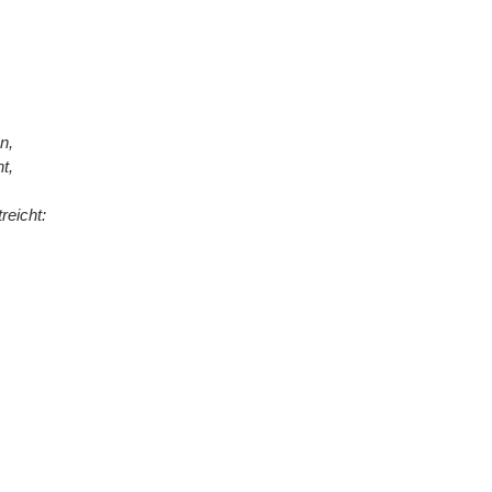
n,
t,
eicht: