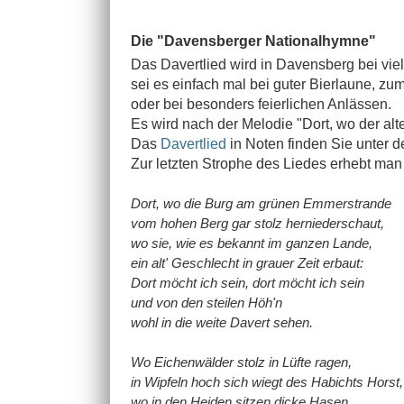
Die "Davensberger Nationalhymne"
Das Davertlied wird in Davensberg bei vi
sei es einfach mal bei guter Bierlaune, 
oder bei besonders feierlichen Anlässen.
Es wird nach der Melodie "Dort, wo der alt
Das
Davertlied
in Noten finden Sie unter d
Zur letzten Strophe des Liedes erhebt man
Dort, wo die Burg am grünen Emmerstrande
vom hohen Berg gar stolz herniederschaut,
wo sie, wie es bekannt im ganzen Lande,
ein alt' Geschlecht in grauer Zeit erbaut:
Dort möcht ich sein, dort möcht ich sein
und von den steilen Höh'n
wohl in die weite Davert sehen.
Wo Eichenwälder stolz in Lüfte ragen,
in Wipfeln hoch sich wiegt des Habichts Horst,
wo in den Heiden sitzen dicke Hasen