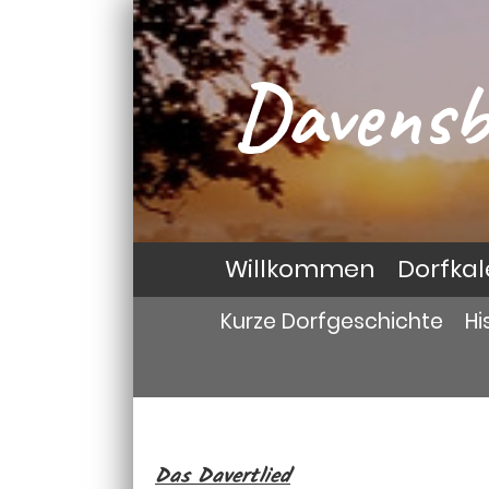
Davensb
Willkommen
Dorfka
Kurze Dorfgeschichte
Hi
Das Davertlied