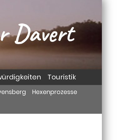
r Davert
ürdigkeiten
Touristik
vensberg
Hexenprozesse