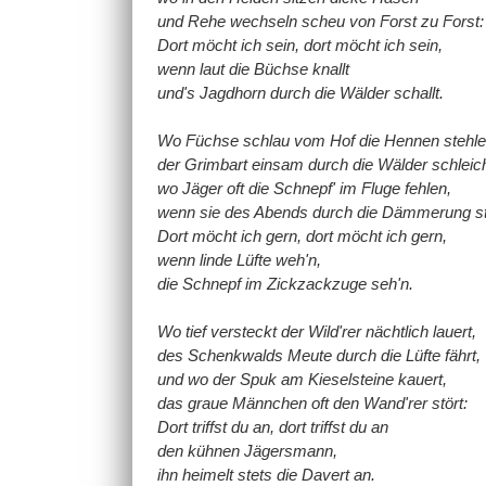
und Rehe wechseln scheu von Forst zu Forst:
Dort möcht ich sein, dort möcht ich sein,
wenn laut die Büchse knallt
und's Jagdhorn durch die Wälder schallt.
Wo Füchse schlau vom Hof die Hennen stehle
der Grimbart einsam durch die Wälder schleich
wo Jäger oft die Schnepf' im Fluge fehlen,
wenn sie des Abends durch die Dämmerung str
Dort möcht ich gern, dort möcht ich gern,
wenn linde Lüfte weh'n,
die Schnepf im Zickzackzuge seh'n.
Wo tief versteckt der Wild'rer nächtlich lauert,
des Schenkwalds Meute durch die Lüfte fährt,
und wo der Spuk am Kieselsteine kauert,
das graue Männchen oft den Wand'rer stört:
Dort triffst du an, dort triffst du an
den kühnen Jägersmann,
ihn heimelt stets die Davert an.